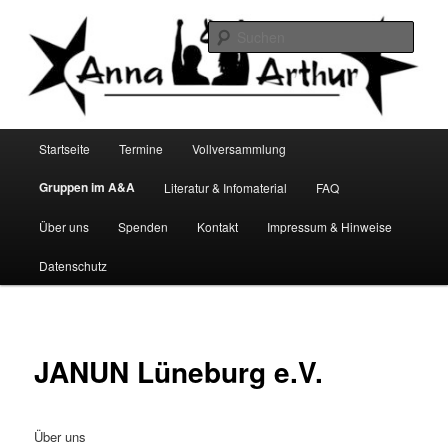
Zum
Infocafé Lüneburg
primären
Such
Inhalt
springen
Anna&Arthur
Hauptmenü
Startseite
Termine
Vollversammlung
Gruppen im A&A
Literatur & Infomaterial
FAQ
Über uns
Spenden
Kontakt
Impressum & Hinweise
Datenschutz
JANUN Lüneburg e.V.
Über uns