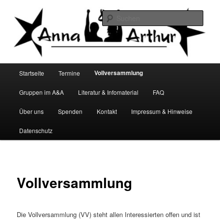
Zum
Infocafé Lüneburg
primären
Such
Inhalt
springen
Anna&Arthur
Hauptmenü
Vollversammlung
Startseite
Termine
Gruppen im A&A
Literatur & Infomaterial
FAQ
Über uns
Spenden
Kontakt
Impressum & Hinweise
Datenschutz
Vollversammlung
Die Vollversammlung (VV) steht allen Interessierten offen und ist