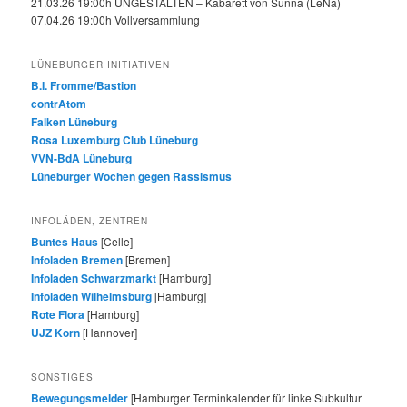
21.03.26 19:00h UNGESTALTEN – Kabarett von Sunna (LeNa)
07.04.26 19:00h Vollversammlung
LÜNEBURGER INITIATIVEN
B.I. Fromme/Bastion
contrAtom
Falken Lüneburg
Rosa Luxemburg Club Lüneburg
VVN-BdA Lüneburg
Lüneburger Wochen gegen Rassismus
INFOLÄDEN, ZENTREN
Buntes Haus
[Celle]
Infoladen Bremen
[Bremen]
Infoladen Schwarzmarkt
[Hamburg]
Infoladen Wilhelmsburg
[Hamburg]
Rote Flora
[Hamburg]
UJZ Korn
[Hannover]
SONSTIGES
Bewegungsmelder
[Hamburger Terminkalender für linke Subkultur