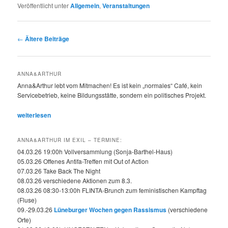
Veröffentlicht unter
Allgemein
,
Veranstaltungen
Beitragsnavigation
←
Ältere Beiträge
ANNA&ARTHUR
Anna&Arthur lebt vom Mitmachen! Es ist kein „normales“ Café, kein
Servicebetrieb, keine Bildungsstätte, sondern ein politisches Projekt.
weiterlesen
ANNA&ARTHUR IM EXIL – TERMINE:
04.03.26 19:00h Vollversammlung (Sonja-Barthel-Haus)
05.03.26 Offenes Antifa-Treffen mit Out of Action
07.03.26 Take Back The Night
08.03.26 verschiedene Aktionen zum 8.3.
08.03.26 08:30-13:00h FLINTA-Brunch zum feministischen Kampftag
(Fluse)
09.-29.03.26
Lüneburger Wochen gegen Rassismus
(verschiedene
Orte)