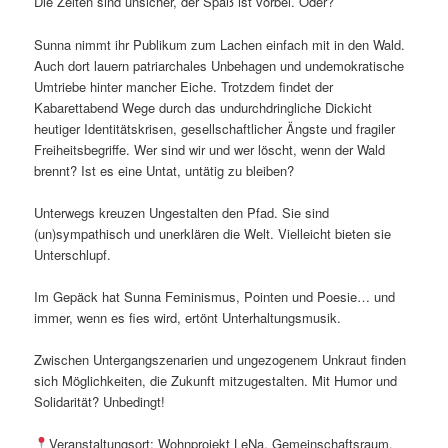
Die Zeiten sind unsicher, der Spaß ist vorbei. Oder?
Sunna nimmt ihr Publikum zum Lachen einfach mit in den Wald.
Auch dort lauern patriarchales Unbehagen und undemokratische
Umtriebe hinter mancher Eiche. Trotzdem findet der
Kabarettabend Wege durch das undurchdringliche Dickicht
heutiger Identitätskrisen, gesellschaftlicher Ängste und fragiler
Freiheitsbegriffe. Wer sind wir und wer löscht, wenn der Wald
brennt? Ist es eine Untat, untätig zu bleiben?
Unterwegs kreuzen Ungestalten den Pfad. Sie sind
(un)sympathisch und unerklären die Welt. Vielleicht bieten sie
Unterschlupf.
Im Gepäck hat Sunna Feminismus, Pointen und Poesie… und
immer, wenn es fies wird, ertönt Unterhaltungsmusik.
Zwischen Untergangszenarien und ungezogenem Unkraut finden
sich Möglichkeiten, die Zukunft mitzugestalten. Mit Humor und
Solidarität? Unbedingt!
Veranstaltungsort: Wohnprojekt LeNa, Gemeinschaftsraum,