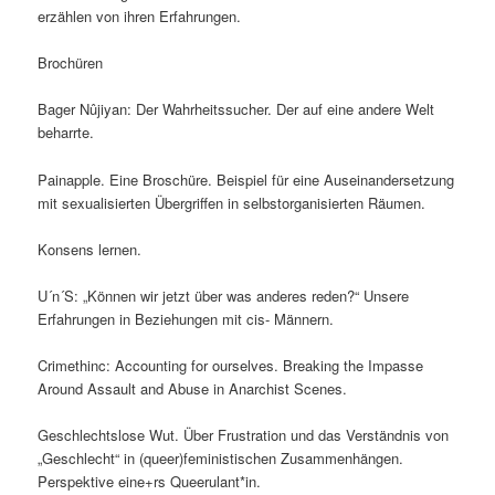
erzählen von ihren Erfahrungen.
Brochüren
Bager Nûjiyan: Der Wahrheitssucher. Der auf eine andere Welt
beharrte.
Painapple. Eine Broschüre. Beispiel für eine Auseinandersetzung
mit sexualisierten Übergriffen in selbstorganisierten Räumen.
Konsens lernen.
U´n´S: „Können wir jetzt über was anderes reden?“ Unsere
Erfahrungen in Beziehungen mit cis- Männern.
Crimethinc: Accounting for ourselves. Breaking the Impasse
Around Assault and Abuse in Anarchist Scenes.
Geschlechtslose Wut. Über Frustration und das Verständnis von
„Geschlecht“ in (queer)feministischen Zusammenhängen.
Perspektive eine+rs Queerulant*in.