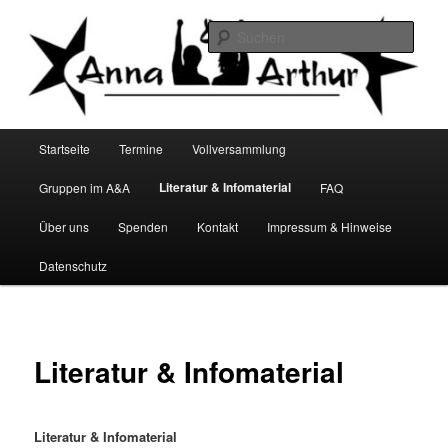
Zum
Infocafé Lüneburg
primären
Such
Inhalt
springen
Anna&Arthur
Hauptmenü
Startseite
Termine
Vollversammlung
Literatur & Infomaterial
Gruppen im A&A
FAQ
Über uns
Spenden
Kontakt
Impressum & Hinweise
Datenschutz
Literatur & Infomaterial
Literatur & Infomaterial