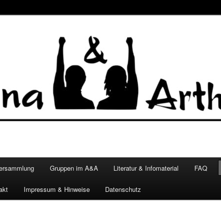
versammlung
Gruppen im A&A
Literatur & Infomaterial
FAQ
akt
Impressum & Hinweise
Datenschutz