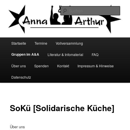
Zum
Infocafé Lüneburg
primären
Such
Inhalt
springen
Anna&Arthur
Hauptmenü
Startseite
Termine
Vollversammlung
Gruppen im A&A
Literatur & Infomaterial
FAQ
Über uns
Spenden
Kontakt
Impressum & Hinweise
Datenschutz
SoKü [Solidarische Küche]
Über uns