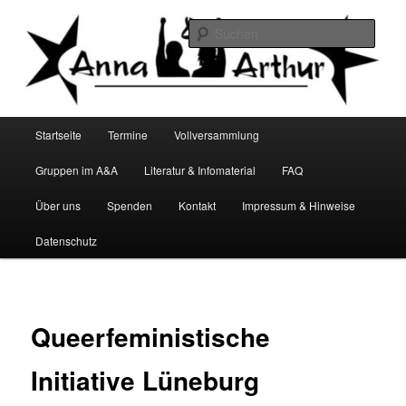
Zum
Infocafé Lüneburg
primären
Such
Inhalt
springen
Anna&Arthur
Hauptmenü
Startseite
Termine
Vollversammlung
Gruppen im A&A
Literatur & Infomaterial
FAQ
Über uns
Spenden
Kontakt
Impressum & Hinweise
Datenschutz
Queerfeministische
Initiative Lüneburg