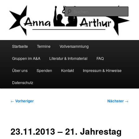
Zum
Infocafé Lüneburg
primären
Such
Inhalt
springen
Anna&Arthur
Hauptmenü
Startseite
Termine
Vollversammlung
Gruppen im A&A
Literatur & Infomaterial
FAQ
Über uns
Spenden
Kontakt
Impressum & Hinweise
Datenschutz
Beitragsnavigation
←
Vorheriger
Nächster
→
23.11.2013 – 21. Jahrestag