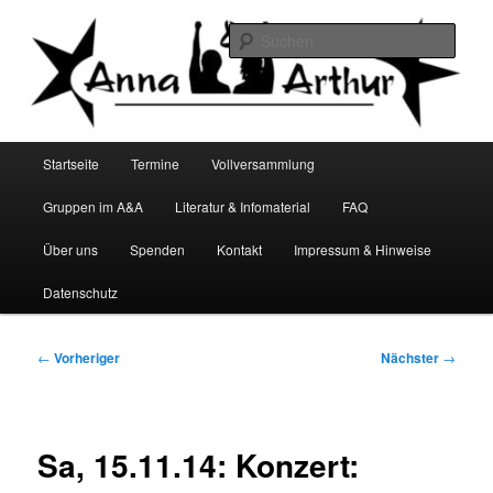
Zum
Infocafé Lüneburg
primären
Such
Inhalt
springen
Anna&Arthur
Hauptmenü
Startseite
Termine
Vollversammlung
Gruppen im A&A
Literatur & Infomaterial
FAQ
Über uns
Spenden
Kontakt
Impressum & Hinweise
Datenschutz
Beitragsnavigation
←
Vorheriger
Nächster
→
Sa, 15.11.14: Konzert: