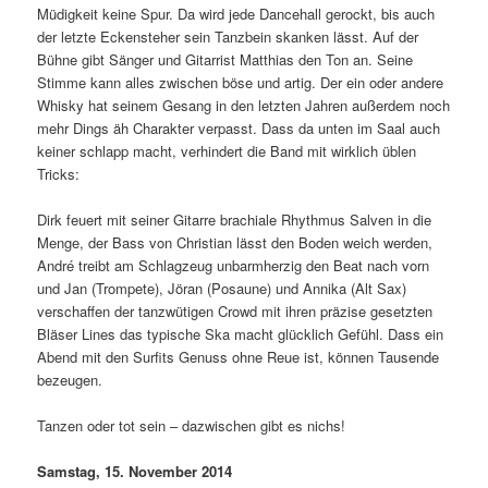
Müdigkeit keine Spur. Da wird jede Dancehall gerockt, bis auch
der letzte Eckensteher sein Tanzbein skanken lässt. Auf der
Bühne gibt Sänger und Gitarrist Matthias den Ton an. Seine
Stimme kann alles zwischen böse und artig. Der ein oder andere
Whisky hat seinem Gesang in den letzten Jahren außerdem noch
mehr Dings äh Charakter verpasst. Dass da unten im Saal auch
keiner schlapp macht, verhindert die Band mit wirklich üblen
Tricks:
Dirk feuert mit seiner Gitarre brachiale Rhythmus Salven in die
Menge, der Bass von Christian lässt den Boden weich werden,
André treibt am Schlagzeug unbarmherzig den Beat nach vorn
und Jan (Trompete), Jöran (Posaune) und Annika (Alt Sax)
verschaffen der tanzwütigen Crowd mit ihren präzise gesetzten
Bläser Lines das typische Ska macht glücklich Gefühl. Dass ein
Abend mit den Surfits Genuss ohne Reue ist, können Tausende
bezeugen.
Tanzen oder tot sein – dazwischen gibt es nichs!
Samstag, 15. November 2014