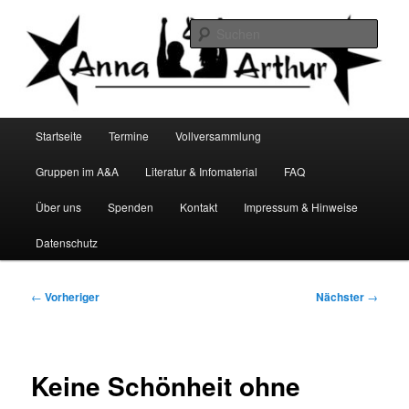
Zum
Infocafé Lüneburg
primären
Such
Inhalt
springen
Anna&Arthur
Hauptmenü
Startseite
Termine
Vollversammlung
Gruppen im A&A
Literatur & Infomaterial
FAQ
Über uns
Spenden
Kontakt
Impressum & Hinweise
Datenschutz
Beitragsnavigation
←
Vorheriger
Nächster
→
Keine Schönheit ohne