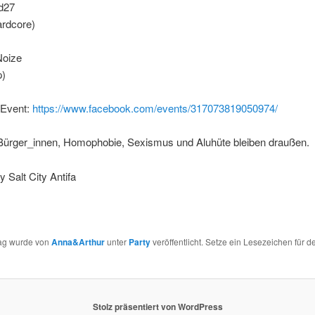
d27
rdcore)
Noize
p)
-Event:
https://www.facebook.com/events/317073819050974/
Bürger_innen, Homophobie, Sexismus und Aluhüte bleiben draußen.
 Salt City Antifa
rag wurde von
Anna&Arthur
unter
Party
veröffentlicht. Setze ein Lesezeichen für d
Stolz präsentiert von WordPress