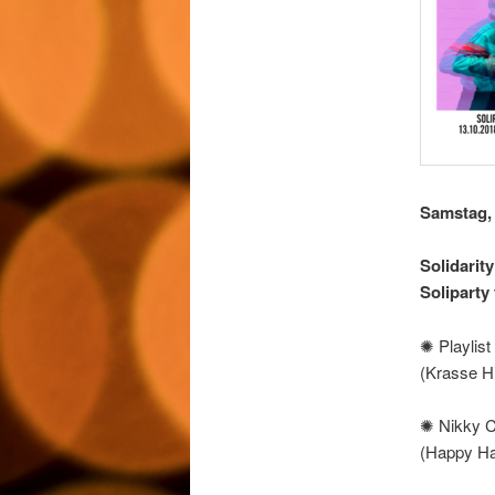
Samstag, 
Solidarity
Soliparty
✺ Playlist
(Krasse Hi
✺ Nikky 
(Happy Ha