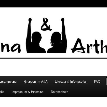
versammlung
Gruppen im A&A
Literatur & Infomaterial
FAQ
akt
Impressum & Hinweise
Datenschutz