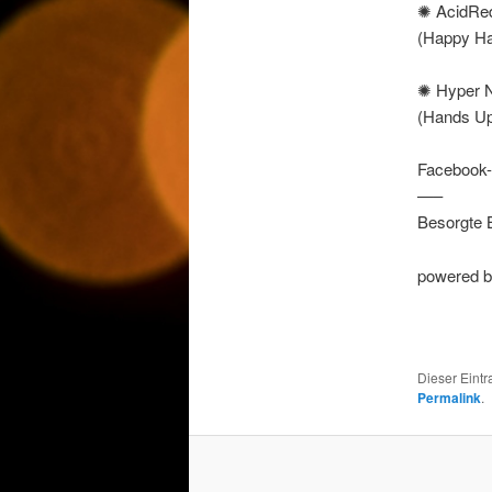
✺ AcidRe
(Happy Ha
✺ Hyper 
(Hands U
Facebook
—–
Besorgte 
powered by
Dieser Eint
Permalink
.