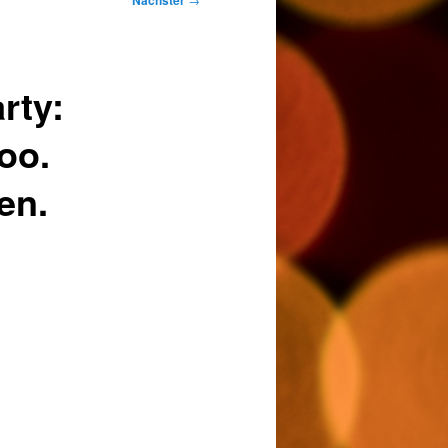
Nächster
rty:
Too.
en.