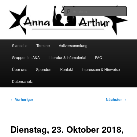
Zum
Infocafé Lüneburg
primären
Such
Inhalt
springen
Anna&Arthur
Hauptmenü
Startseite
Termine
Vollversammlung
Gruppen im A&A
Literatur & Infomaterial
FAQ
Über uns
Spenden
Kontakt
Impressum & Hinweise
Datenschutz
Beitragsnavigation
←
Vorheriger
Nächster
→
Dienstag, 23. Oktober 2018,