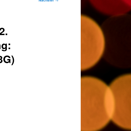
Nächster
2.
ng:
3G)