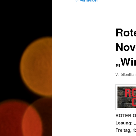
Vorheriger
Rote
Nov
„Wi
Veröffentlic
ROTER O
Lesung: „
Freitag, 