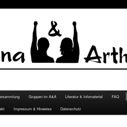
versammlung
Gruppen im A&A
Literatur & Infomaterial
FAQ
akt
Impressum & Hinweise
Datenschutz