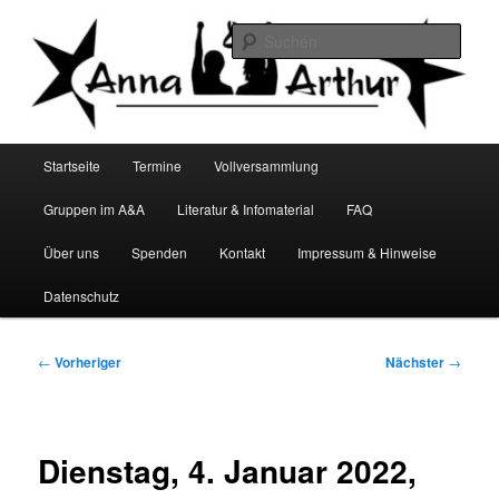
Zum
Infocafé Lüneburg
primären
Such
Inhalt
springen
Anna&Arthur
Hauptmenü
Startseite
Termine
Vollversammlung
Gruppen im A&A
Literatur & Infomaterial
FAQ
Über uns
Spenden
Kontakt
Impressum & Hinweise
Datenschutz
Beitragsnavigation
←
Vorheriger
Nächster
→
Dienstag, 4. Januar 2022,