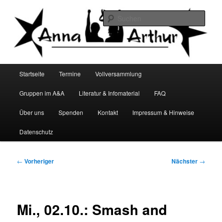
Zum
Infocafé Lüneburg
primären
Such
Inhalt
springen
Anna&Arthur
Hauptmenü
Startseite
Termine
Vollversammlung
Gruppen im A&A
Literatur & Infomaterial
FAQ
Über uns
Spenden
Kontakt
Impressum & Hinweise
Datenschutz
Beitragsnavigation
←
Vorheriger
Nächster
→
Mi., 02.10.: Smash and