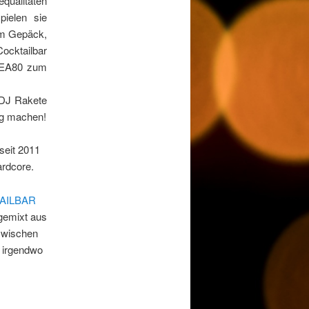
equalitäten
pielen sie
im Gepäck,
cktailbar
n EA80 zum
 DJ Rakete
ag machen!
seit 2011
ardcore.
AILBAR
emixt aus
zwischen
t irgendwo