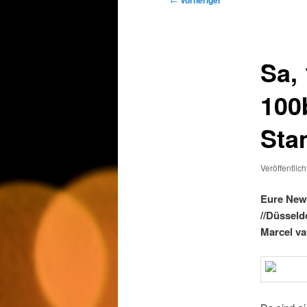
Vorheriger
Sa,
100
Sta
Veröffentlic
Eure New 
//Düsseld
Marcel va