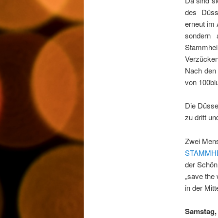
Da sind si
des Düsse
erneut im
sondern 
Stammheim
Verzücken
Nach den 
von 100bl
Die Düsse
zu dritt u
Zwei Mens
STAMMH
der Schön
„save the 
in der Mitt
Samstag, 