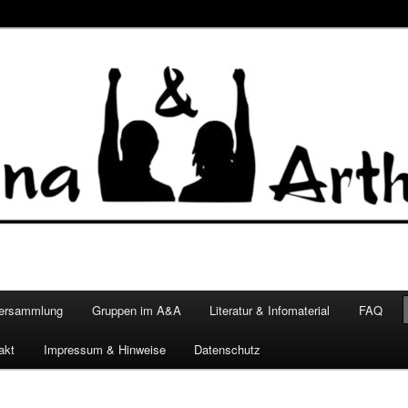
versammlung
Gruppen im A&A
Literatur & Infomaterial
FAQ
akt
Impressum & Hinweise
Datenschutz