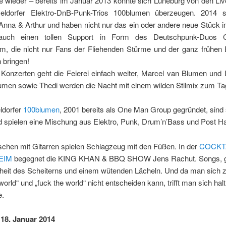
e wieder – bereits im Januar 2013 konnte sich Lüneburg von den Liv
ldorfer Elektro-DnB-Punk-Trios 100blumen überzeugen. 2014 s
 Anna & Arthur und haben nicht nur das ein oder andere neue Stück 
auch einen tollen Support in Form des Deutschpunk-Duos Co
, die nicht nur Fans der Fliehenden Stürme und der ganz frühe
 bringen!
Konzerten geht die Feierei einfach weiter, Marcel van Blumen und
umen sowie Thedi werden die Nacht mit einem wilden Stilmix zum T
ldorfer
100blumen
, 2001 bereits als One Man Group gegründet, sind 
nd spielen eine Mischung aus Elektro, Punk, Drum’n’Bass und Post H
chen mit Gitarren spielen Schlagzeug mit den Füßen. In der
COCKT
EIM
begegnet die KING KHAN & BBQ SHOW Jens Rachut. Songs, g
heit des Scheiterns und einem wütenden Lächeln. Und da man sich 
world“ und „fuck the world“ nicht entscheiden kann, trifft man sich hal
e.
18. Januar 2014