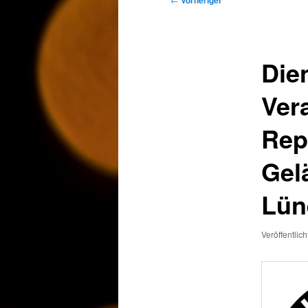
Vorheriger
Dien
Ver
Rep
Gel
Lün
Veröffentlic