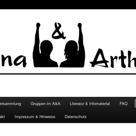
versammlung
Gruppen im A&A
Literatur & Infomaterial
FAQ
akt
Impressum & Hinweise
Datenschutz