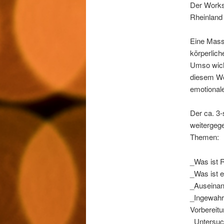
Der Worksh
Rheinland
Eine Masse
körperlic
Umso wicht
diesem Wo
emotional
Der ca. 3
weitergege
Themen:
_Was ist 
_Was ist 
_Auseinan
_Ingewahr
Vorbereit
_Untersuc