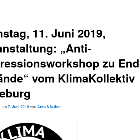
stag, 11. Juni 2019,
anstaltung: „Anti-
ressionsworkshop zu End
ände“ vom KlimaKollektiv
eburg
ht am
7. Juni 2019
von
Anna&Arthur