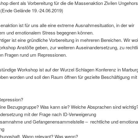
op dient als Vorbereitung für die die Massenaktion Zivilen Ungeho
 (Ende Gelände 19.-24.06.2019)
naktion ist für uns alle eine extreme Ausnahmesituation, in der wir
hem und emotionalem Stress begegnen können.
iger ist eine gründliche Vorbereitung in mehreren Bereichen. Wir wol
rkshop Anstöße geben, zur weiteren Auseinandersetzung, zu rechtl
en Fragen rund um Repressionen.
-stündige Workshop ist auf der Wurzel Schlagen Konferenz in Marbur
ben worden und soll den Raum öffnen für gezielte Beschäftigung mit
Repression?
eine Bezugsgruppe? Was kann sie? Welche Absprachen sind wichtig
dersetzung mit der Frage nach ID-Verweigerung
samnahme und Gefangenensammelstelle – rechtliche und emotiona
ung
hungshaft. Wann relevant? Was wenn?