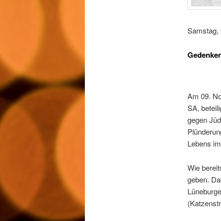
Samstag, 
Gedenken
Am 09. No
SA, beteil
gegen Jüd
Plünderun
Lebens im 
Wie bereit
geben. Da
Lüneburger
(Katzenstr