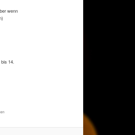
aber wenn
n)
bis 14.
den