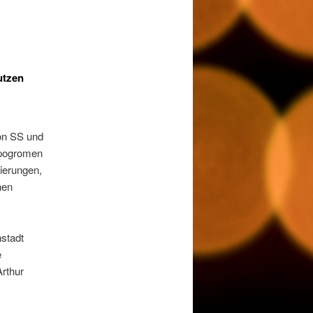
utzen
on SS und
rpogromen
ierungen,
hen
nstadt
e
Arthur