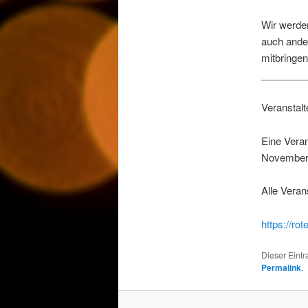
Wir werden
auch ander
mitbringen
________
Veranstalt
Eine Vera
November 
Alle Veran
https://ro
Dieser Eint
Permalink
.