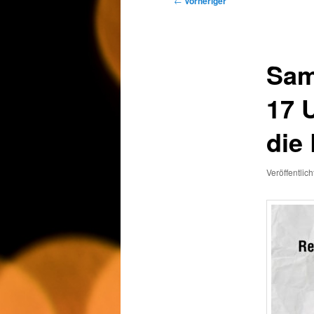
←
Vorheriger
Sam
17 
die
Veröffentlic