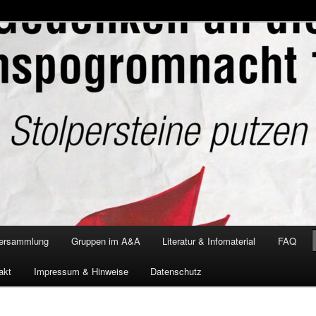
versammlung
Gruppen im A&A
Literatur & Infomaterial
FAQ
akt
Impressum & Hinweise
Datenschutz