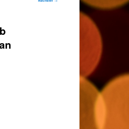
Nächster
→
ab
 an