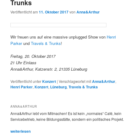
Trunks
Veröffentlicht am
11. Oktober 2017
von
Anna&Arthur
Wir freuen uns auf eine massive unplugged Show von
Henri
Parker
und
Travels & Trunks
!
Freitag, 20. Oktober 2017
21 Uhr Einlass
Anna&Arthur, Katzenstr. 2, 21335 Lüneburg
Veröffentlicht unter
Konzert
|
Verschlagwortet mit
Anna&Arthur
,
Henri Parker
,
Konzert
,
Lüneburg
,
Travels & Trunks
ANNA&ARTHUR
Anna&Arthur lebt vom Mitmachen! Es ist kein „normales“ Café, kein
Servicebetrieb, keine Bildungsstätte, sondern ein politisches Projekt.
weiterlesen