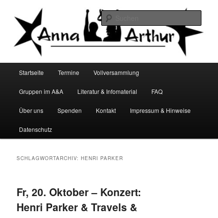
Zum
Zum
Infocafé Lüneburg
primären
sekundären
Such
Inhalt
Inhalt
springen
springen
Anna&Arthur
Hauptmenü
Startseite
Termine
Vollversammlung
Gruppen im A&A
Literatur & Infomaterial
FAQ
Über uns
Spenden
Kontakt
Impressum & Hinweise
Datenschutz
SCHLAGWORTARCHIV:
HENRI PARKER
Fr, 20. Oktober – Konzert:
Henri Parker & Travels &