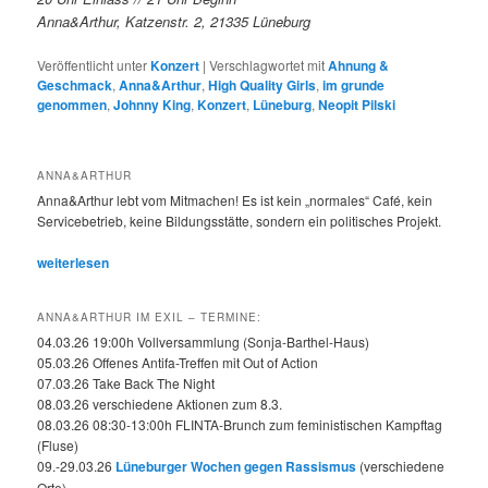
Anna&Arthur, Katzenstr. 2, 21335 Lüneburg
Veröffentlicht unter
Konzert
|
Verschlagwortet mit
Ahnung &
Geschmack
,
Anna&Arthur
,
High Quality Girls
,
im grunde
genommen
,
Johnny King
,
Konzert
,
Lüneburg
,
Neopit Pilski
ANNA&ARTHUR
Anna&Arthur lebt vom Mitmachen! Es ist kein „normales“ Café, kein
Servicebetrieb, keine Bildungsstätte, sondern ein politisches Projekt.
weiterlesen
ANNA&ARTHUR IM EXIL – TERMINE:
04.03.26 19:00h Vollversammlung (Sonja-Barthel-Haus)
05.03.26 Offenes Antifa-Treffen mit Out of Action
07.03.26 Take Back The Night
08.03.26 verschiedene Aktionen zum 8.3.
08.03.26 08:30-13:00h FLINTA-Brunch zum feministischen Kampftag
(Fluse)
09.-29.03.26
Lüneburger Wochen gegen Rassismus
(verschiedene
Orte)