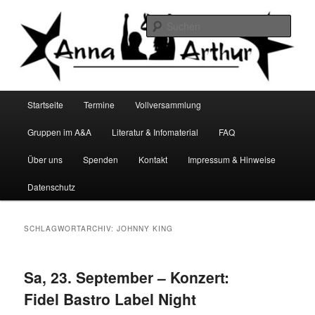
Zum
Zum
Infocafé Lüneburg
primären
sekundären
Such
Inhalt
Inhalt
springen
springen
Anna&Arthur
Hauptmenü
Startseite
Termine
Vollversammlung
Gruppen im A&A
Literatur & Infomaterial
FAQ
Über uns
Spenden
Kontakt
Impressum & Hinweise
Datenschutz
SCHLAGWORTARCHIV:
JOHNNY KING
Sa, 23. September – Konzert:
Fidel Bastro Label Night