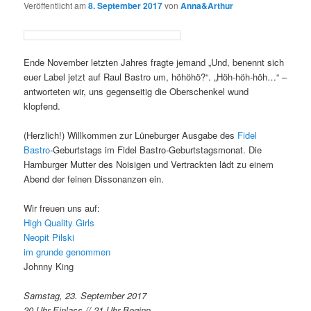
Veröffentlicht am
8. September 2017
von
Anna&Arthur
Ende November letzten Jahres fragte jemand „Und, benennt sich
euer Label jetzt auf Raul Bastro um, höhöhö?“. „Höh-höh-höh…“ –
antworteten wir, uns gegenseitig die Oberschenkel wund
klopfend.
(Herzlich!) Willkommen zur Lüneburger Ausgabe des
Fidel
Bastro
-Geburtstags im Fidel Bastro-Geburtstagsmonat. Die
Hamburger Mutter d
es Noisigen und Vertrackten lädt zu einem
Abend der feinen Dissonanzen ein.
Wir freuen uns auf:
High Quality Girls
Neopit Pilski
im grunde genommen
Johnny King
Samstag, 23. September 2017
20 Uhr Einlass // 21 Uhr Beginn