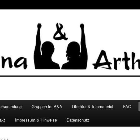
versammlung
Gruppen im A&A
Literatur & Infomaterial
FAQ
akt
Impressum & Hinweise
Datenschutz