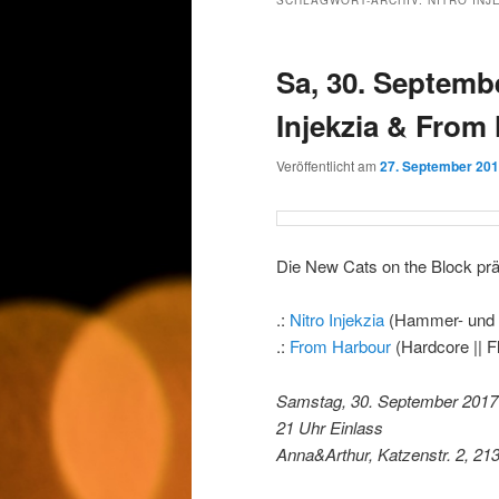
SCHLAGWORT-ARCHIV:
NITRO INJ
Sa, 30. Septembe
Injekzia & From
Veröffentlicht am
27. September 20
Die New Cats on the Block prä
.:
Nitro Injekzia
(Hammer- und S
.:
From Harbour
(Hardcore || F
Samstag, 30. September 2017
21 Uhr Einlass
Anna&Arthur, Katzenstr. 2, 21