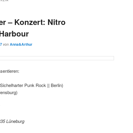
EKZIA
r – Konzert: Nitro
 Harbour
17
von
Anna&Arthur
sentieren:
ichelharter Punk Rock || Berlin)
lensburg)
335 Lüneburg