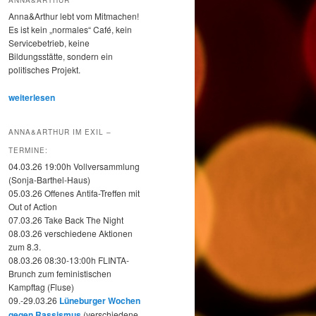
ANNA&ARTHUR
Anna&Arthur lebt vom Mitmachen!
Es ist kein „normales“ Café, kein
Servicebetrieb, keine
Bildungsstätte, sondern ein
politisches Projekt.
weiterlesen
ANNA&ARTHUR IM EXIL –
TERMINE:
04.03.26 19:00h Vollversammlung
(Sonja-Barthel-Haus)
05.03.26 Offenes Antifa-Treffen mit
Out of Action
07.03.26 Take Back The Night
08.03.26 verschiedene Aktionen
zum 8.3.
08.03.26 08:30-13:00h FLINTA-
Brunch zum feministischen
Kampftag (Fluse)
09.-29.03.26
Lüneburger Wochen
gegen Rassismus
(verschiedene