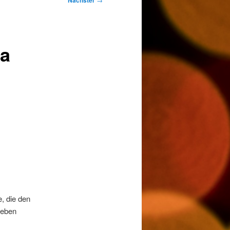
Nächster
ga
, die den
Beben