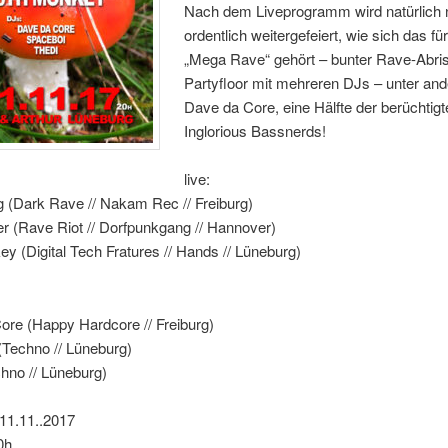
Nach dem Liveprogramm wird natürlich
ordentlich weitergefeiert, wie sich das fü
„Mega Rave“ gehört – bunter Rave-Abri
Partyfloor mit mehreren DJs – unter an
Dave da Core, eine Hälfte der berüchtig
Inglorious Bassnerds!
live:
g (Dark Rave // Nakam Rec // Freiburg)
r (Rave Riot // Dorfpunkgang // Hannover)
y (Digital Tech Fratures // Hands // Lüneburg)
ore (Happy Hardcore // Freiburg)
(Techno // Lüneburg)
hno // Lüneburg)
11.11..2017
0h