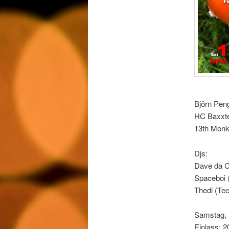
Björn Pen
HC Baxxte
13th Monke
Djs:
Dave da C
Spaceboi 
Thedi (Tec
Samstag, 
Einlass: 2