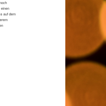
 noch
r einen
ss auf dem
derem
ten