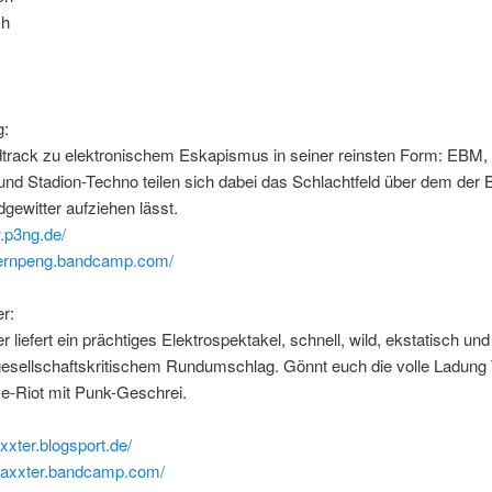
1h
g:
track zu elektronischem Eskapismus in seiner reinsten Form: EBM,
nd Stadion-Techno teilen sich dabei das Schlachtfeld über dem der
gewitter aufziehen lässt.
.p3ng.de/
joernpeng.bandcamp.com/
r:
 liefert ein prächtiges Elektrospektakel, schnell, wild, ekstatisch un
 gesellschaftskritischem Rundumschlag. Gönnt euch die volle Ladung
e-Riot mit Punk-Geschrei.
axxter.blogsport.de/
cbaxxter.bandcamp.com/