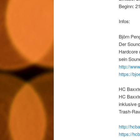
Beginn: 2
Infos:
Björn Pen
Der Sound
Hardcore u
sein Sound
http://www
https://b
HC Baxxte
HC Baxxter
inklusive
Trash-Rav
http://hcb
https://h