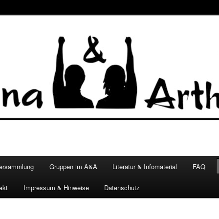
versammlung
Gruppen im A&A
Literatur & Infomaterial
FAQ
akt
Impressum & Hinweise
Datenschutz