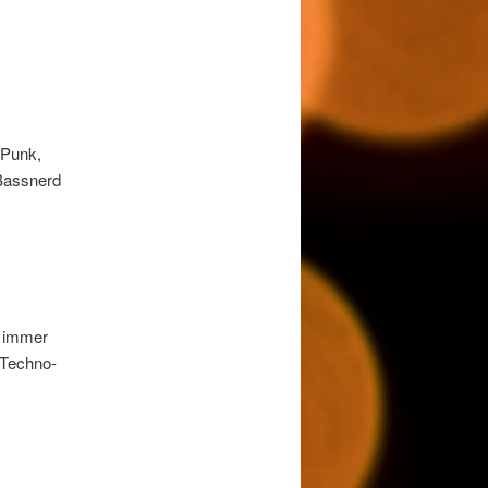
 Punk,
 Bassnerd
d immer
 Techno-