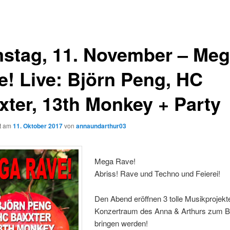
stag, 11. November – Me
e! Live: Björn Peng, HC
xter, 13th Monkey + Party
ht am
11. Oktober 2017
von
annaundarthur03
Mega Rave!
Abriss! Rave und Techno und Feierei!
Den Abend eröffnen 3 tolle Musikprojekte
Konzertraum des Anna & Arthurs zum 
bringen werden!