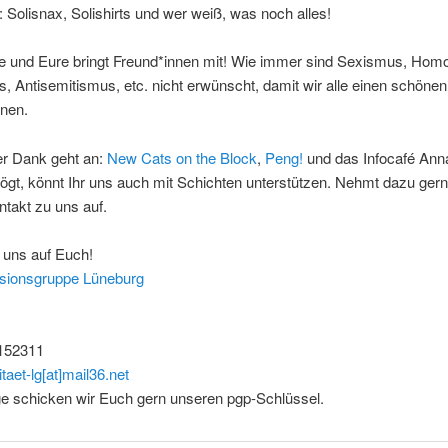
Solisnax, Solishirts und wer weiß, was noch alles!
e und Eure bringt Freund*innen mit! Wie immer sind Sexismus, Hom
 Antisemitismus, etc. nicht erwünscht, damit wir alle einen schöne
nen.
r Dank geht an:
New Cats on the Block
,
Peng!
und das Infocafé Ann
mögt, könnt Ihr uns auch mit Schichten unterstützen. Nehmt dazu ger
ntakt zu uns auf.
 uns auf Euch!
ssionsgruppe Lüneburg
4152311
itaet-lg[at]mail36.net
ge schicken wir Euch gern unseren pgp-Schlüssel.