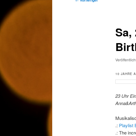
Vorheriger
Sa,
Bir
Veröffentlic
10 JAHRE 
23 Uhr Ei
Anna&Arth
Musikalisc
.:
Playlist
.: The inc