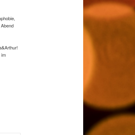
ophobie,
n Abend
a&Arthur!
n im