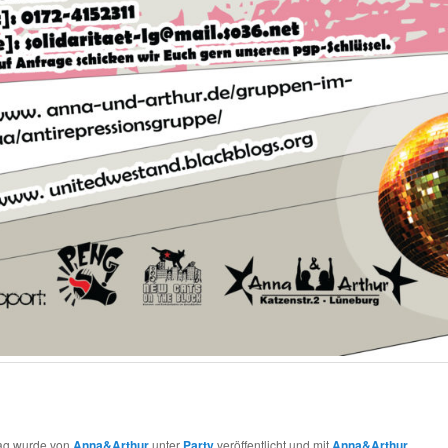
rag wurde von
Anna&Arthur
unter
Party
veröffentlicht und mit
Anna&Arthur
,