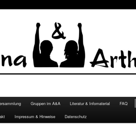
versammlung
Gruppen im A&A
Literatur & Infomaterial
FAQ
akt
Impressum & Hinweise
Datenschutz