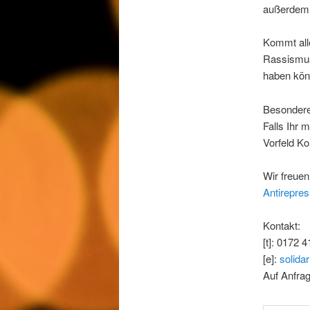
außerdem: 
Kommt all
Rassismus,
haben kön
Besondere
Falls Ihr 
Vorfeld Ko
Wir freuen
Antirepre
Kontakt:
[t]: 0172 
[e]:
solidar
Auf Anfra