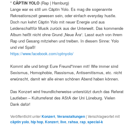
*
CÄPTIN YOLO
(Rap | Hamburg)
Lange war es still um Cäptin Yolo. Es mag die sogenannte
Rekreationszeit gewesen sein, oder einfach everyday hustle.
Doch nun kehrt Cäptin Yolo mit neuer Energie und aus
Leidenschaftfür Musik zurück aus der Unterwelt. Das kommende
Album heißt nicht ohne Grund „Neue Ära“. Lasst euch von ihrem
Rap und Gesang mitziehen und treiben. In diesem Sinne: Yolo
und viel Spaß!
https://www.facebook.com/cptnyolo/
Kommt alle und bringt Eure Freund*innen mit! Wie immer sind
Sexismus, Homophobie, Rassismus, Antisemitismus, etc. nicht
erwünscht, damit wir alle einen schönen Abend haben können.
Das Konzert wird freundlicherweise unterstützt durch das Referat
Lautleben – Kulturreferat des AStA der Uni Lüneburg. Vielen
Dank dafür!
Veröffentlicht unter
Konzert
,
Veranstaltungen
|
Verschlagwortet mit
cäptin yolo
,
hip hop
,
Konzert
,
live
,
rahsa
,
rap
,
special-k