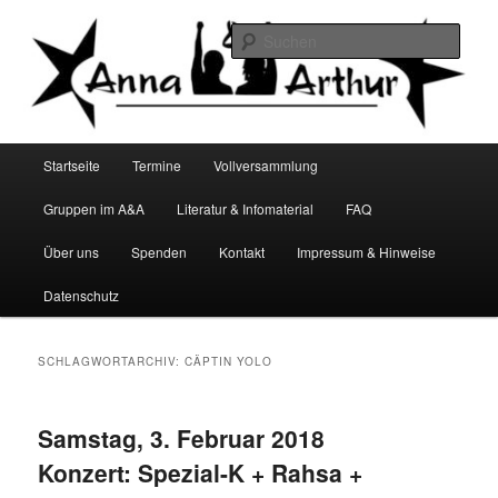
Zum
Zum
Infocafé Lüneburg
primären
sekundären
Such
Inhalt
Inhalt
springen
springen
Anna&Arthur
Hauptmenü
Startseite
Termine
Vollversammlung
Gruppen im A&A
Literatur & Infomaterial
FAQ
Über uns
Spenden
Kontakt
Impressum & Hinweise
Datenschutz
SCHLAGWORTARCHIV:
CÄPTIN YOLO
Samstag, 3. Februar 2018
Konzert: Spezial-K + Rahsa +