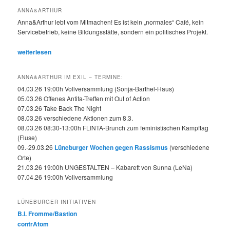
ANNA&ARTHUR
Anna&Arthur lebt vom Mitmachen! Es ist kein „normales“ Café, kein
Servicebetrieb, keine Bildungsstätte, sondern ein politisches Projekt.
weiterlesen
ANNA&ARTHUR IM EXIL – TERMINE:
04.03.26 19:00h Vollversammlung (Sonja-Barthel-Haus)
05.03.26 Offenes Antifa-Treffen mit Out of Action
07.03.26 Take Back The Night
08.03.26 verschiedene Aktionen zum 8.3.
08.03.26 08:30-13:00h FLINTA-Brunch zum feministischen Kampftag
(Fluse)
09.-29.03.26
Lüneburger Wochen gegen Rassismus
(verschiedene
Orte)
21.03.26 19:00h UNGESTALTEN – Kabarett von Sunna (LeNa)
07.04.26 19:00h Vollversammlung
LÜNEBURGER INITIATIVEN
B.I. Fromme/Bastion
contrAtom