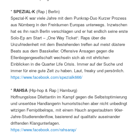
*
SPEZIAL-K
(Rap | Berlin)
Spezial-K war viele Jahre mit dem Punkrap-Duo Kurzer Prozess
aus Nürnberg in den Freiräumen Europas unterwegs. Inzwischen
hat es ihn nach Berlin verschlagen und er hat endlich seine erste
Solo-Ep am Start – „One Way Ticket“. Raps über die
Unzufriedenheit mit dem Bestehenden treffen auf meist düstere
Beats aus dem Basskeller. Offensive Ansagen gegen die
Ellenbogengesellschaft wechseln sich ab mit ehrlichen
Einblicken in die Quarter Life Crisis. Immer auf der Suche und
immer für eine gute Zeit zu haben. Laut, freaky und persönlich.
https://www.facebook.com
/spezialk666/
*
RAHSA
(Hip-hop & Rap | Hamburg)
Hoffnungslose Dilettantin im Kampf gegen die Selbstoptimierung
und unseriöse Handlangerin humoristischen aber nicht unbedingt
witzigen Femipöbelraps, mit einem Hauch angestaubtem 90er-
Jahre-Studierendenflow, basierend auf qualitativ auseinander
driftenden Klangunterlagen.
https://www.facebook.com/rahsarap/