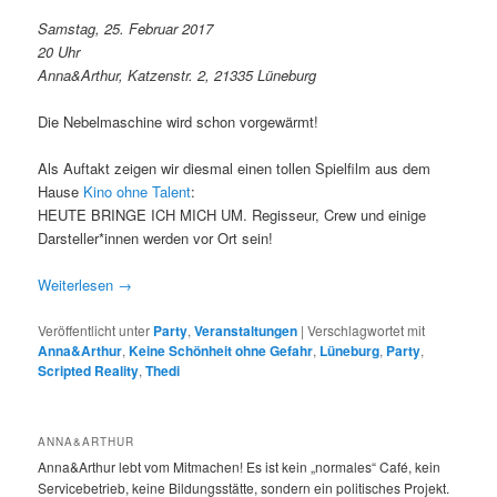
Samstag, 25. Februar 2017
20 Uhr
Anna&Arthur, Katzenstr. 2, 21335 Lüneburg
Die Nebelmaschine wird schon vorgewärmt!
Als Auftakt zeigen wir diesmal einen tollen Spielfilm aus dem
Hause
Kino ohne Talent
:
HEUTE BRINGE ICH MICH UM. Regisseur, Crew und einige
Darsteller*innen werden vor Ort sein!
Weiterlesen
→
Veröffentlicht unter
Party
,
Veranstaltungen
|
Verschlagwortet mit
Anna&Arthur
,
Keine Schönheit ohne Gefahr
,
Lüneburg
,
Party
,
Scripted Reality
,
Thedi
ANNA&ARTHUR
Anna&Arthur lebt vom Mitmachen! Es ist kein „normales“ Café, kein
Servicebetrieb, keine Bildungsstätte, sondern ein politisches Projekt.