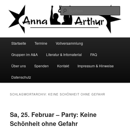
Zum
Zum
Infocafé Lüneburg
primären
sekundären
Such
Inhalt
Inhalt
springen
springen
Anna&Arthur
Hauptmenü
Startseite
Termine
Vollversammlung
Gruppen im A&A
Literatur & Infomaterial
FAQ
Über uns
Spenden
Kontakt
Impressum & Hinweise
Datenschutz
SCHLAGWORTARCHIV:
KEINE SCHÖNHEIT OHNE GEFAHR
Sa, 25. Februar – Party: Keine
Schönheit ohne Gefahr