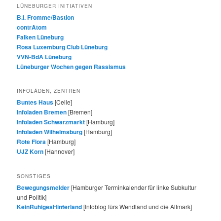
LÜNEBURGER INITIATIVEN
B.I. Fromme/Bastion
contrAtom
Falken Lüneburg
Rosa Luxemburg Club Lüneburg
VVN-BdA Lüneburg
Lüneburger Wochen gegen Rassismus
INFOLÄDEN, ZENTREN
Buntes Haus
[Celle]
Infoladen Bremen
[Bremen]
Infoladen Schwarzmarkt
[Hamburg]
Infoladen Wilhelmsburg
[Hamburg]
Rote Flora
[Hamburg]
UJZ Korn
[Hannover]
SONSTIGES
Bewegungsmelder
[Hamburger Terminkalender für linke Subkultur
und Politik]
KeinRuhigesHinterland
[Infoblog fürs Wendland und die Altmark]