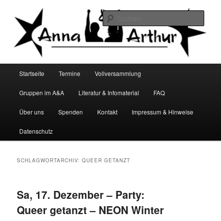
Zum
Zum
Infocafé Lüneburg
primären
sekundären
Such
Inhalt
Inhalt
springen
springen
Anna&Arthur
Hauptmenü
Startseite
Termine
Vollversammlung
Gruppen im A&A
Literatur & Infomaterial
FAQ
Über uns
Spenden
Kontakt
Impressum & Hinweise
Datenschutz
SCHLAGWORTARCHIV:
QUEER GETANZT
Sa, 17. Dezember – Party:
Queer getanzt – NEON Winter