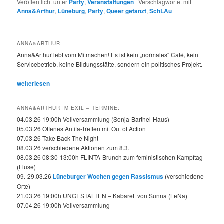
Veröffentlicht unter
Party
,
Veranstaltungen
|
Verschlagwortet mit
Anna&Arthur
,
Lüneburg
,
Party
,
Queer getanzt
,
SchLAu
ANNA&ARTHUR
Anna&Arthur lebt vom Mitmachen! Es ist kein „normales“ Café, kein
Servicebetrieb, keine Bildungsstätte, sondern ein politisches Projekt.
weiterlesen
ANNA&ARTHUR IM EXIL – TERMINE:
04.03.26 19:00h Vollversammlung (Sonja-Barthel-Haus)
05.03.26 Offenes Antifa-Treffen mit Out of Action
07.03.26 Take Back The Night
08.03.26 verschiedene Aktionen zum 8.3.
08.03.26 08:30-13:00h FLINTA-Brunch zum feministischen Kampftag
(Fluse)
09.-29.03.26
Lüneburger Wochen gegen Rassismus
(verschiedene
Orte)
21.03.26 19:00h UNGESTALTEN – Kabarett von Sunna (LeNa)
07.04.26 19:00h Vollversammlung