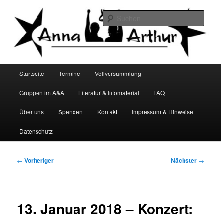
Zum
Infocafé Lüneburg
primären
Such
Inhalt
springen
Anna&Arthur
Hauptmenü
Startseite
Termine
Vollversammlung
Gruppen im A&A
Literatur & Infomaterial
FAQ
Über uns
Spenden
Kontakt
Impressum & Hinweise
Datenschutz
Beitragsnavigation
←
Vorheriger
Nächster
→
13. Januar 2018 – Konzert: