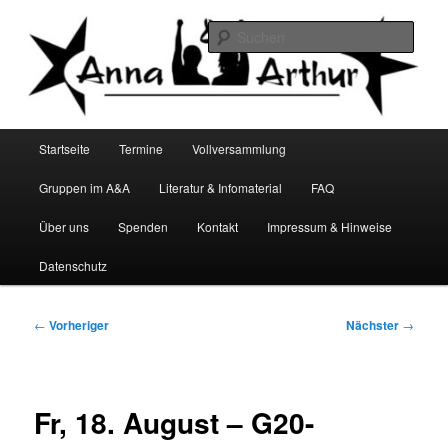
Zum
Infocafé Lüneburg
primären
Such
Inhalt
springen
Anna&Arthur
Hauptmenü
Startseite
Termine
Vollversammlung
Gruppen im A&A
Literatur & Infomaterial
FAQ
Über uns
Spenden
Kontakt
Impressum & Hinweise
Datenschutz
Beitragsnavigation
←
Vorheriger
Nächster
→
Fr, 18. August – G20-